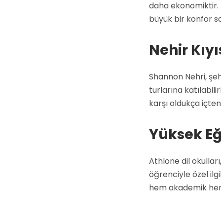
daha ekonomiktir. Ş
büyük bir konfor s
Nehir Kıy
Shannon Nehri, şehr
turlarına katılabili
karşı oldukça içten
Yüksek Eği
Athlone dil okullar
öğrenciyle özel ilg
hem akademik hem 